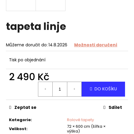
a
j
í
tapeta linje
t
?
Můžeme doručit do:
14.8.2026
Možnosti doručení
Tisk po objednání
HLEDAT
2 490 Kč
Měrná
DO KOŠÍKU
cena:
D
o
Zeptat se
Sdílet
p
o
Kategorie
:
Rolové tapety
r
72 × 600 cm (šířka ×
u
Velikost
:
výška)