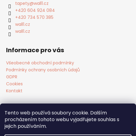
a
tapety
@
wall1.cz
t
+420 604 924 084
í
+420 734 570 385
wall1.cz
wall1.cz
Informace pro vás
Všeobecné obchodní podmínky
Podmínky ochrany osobních údajů
GDPR
Cookies
Kontakt
Tento web používá soubory cookie. Dalším
Facebook
procházením tohoto webu vyjadřujete souhlas s
jejich používáním.