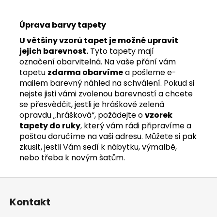
Úprava barvy tapety
U většiny vzorů tapet je možné upravit
jejich barevnost.
Tyto tapety mají
označení obarvitelná. Na vaše přání vám
tapetu
zdarma obarvíme
a pošleme e-
mailem barevný náhled na schválení. Pokud si
nejste jisti vámi zvolenou barevností a chcete
se přesvědčit, jestli je hráškově zelená
opravdu „hrášková“, požádejte o
vzorek
tapety do ruky
, který vám rádi připravíme a
poštou doručíme na vaši adresu. Můžete si pak
zkusit, jestli Vám sedí k nábytku, výmalbě,
nebo třeba k novým šatům.
Z
á
Kontakt
p