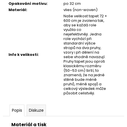
č
Opakování motivu
:
po 32 cm
u
Materiál
:
vlies (non-woven)
j
Naše velikost tapet 72 ×
e
600 cm je zvolena tak,
m
aby se každá role
využila co
e
nejefektivněji. Jedna
role vychází při
standardní výšce
stropů na dva pruhy,
DĚTSKÁ
vzory i při dělení na
TAPETA
Info k velikosti
:
sebe vhodně navazují.
VESMÍR
Pruhy tapet jsou oproti
klasickému rozměru
(50–53 cm) širší, to
znamená, že na jedné
stěně bude méně
pruhů, méně spojů a
celkový výsledek může
působit celistvěji.
Popis
Diskuze
Materiál a tisk