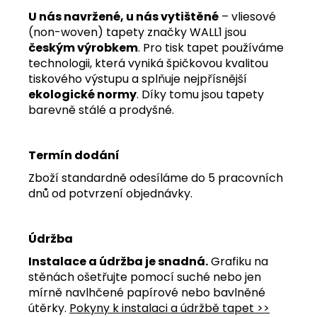
U nás navržené, u nás vytištěné
– vliesové
(non-woven) tapety značky WALL1 jsou
českým výrobkem
. Pro tisk tapet používáme
technologii, která vyniká špičkovou kvalitou
tiskového výstupu a splňuje nejpřísnější
ekologické normy
. Díky tomu jsou tapety
barevně stálé a prodyšné.
Termín dodání
Zboží standardně odesíláme do 5 pracovních
dnů od potvrzení objednávky.
Údržba
Instalace a údržba je snadná.
Grafiku na
stěnách ošetřujte pomocí suché nebo jen
mírně navlhčené papírové nebo bavlněné
útěrky.
Pokyny k instalaci a údržbě tapet >>