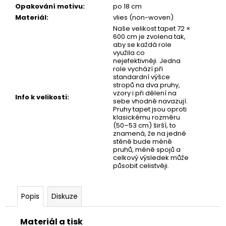
č
Opakování motivu
:
po 18 cm
u
Materiál
:
vlies (non-woven)
j
Naše velikost tapet 72 ×
e
600 cm je zvolena tak,
m
aby se každá role
využila co
e
nejefektivněji. Jedna
role vychází při
standardní výšce
stropů na dva pruhy,
DĚTSKÁ
vzory i při dělení na
TAPETA
Info k velikosti
:
sebe vhodně navazují.
VESMÍR
Pruhy tapet jsou oproti
klasickému rozměru
(50–53 cm) širší, to
znamená, že na jedné
stěně bude méně
pruhů, méně spojů a
celkový výsledek může
působit celistvěji.
Popis
Diskuze
Materiál a tisk