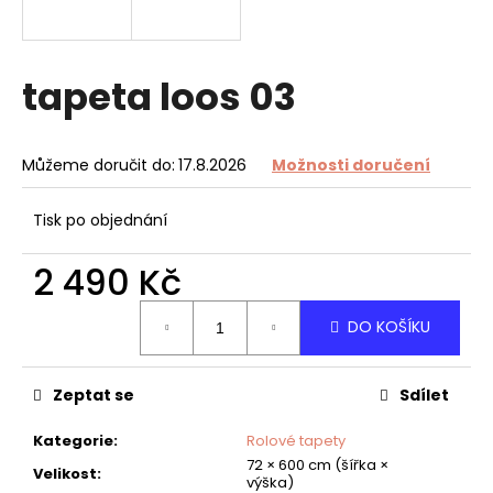
a
j
í
tapeta loos 03
t
?
Můžeme doručit do:
17.8.2026
Možnosti doručení
Tisk po objednání
HLEDAT
2 490 Kč
Měrná
DO KOŠÍKU
cena:
D
o
Zeptat se
Sdílet
p
o
Kategorie
:
Rolové tapety
r
72 × 600 cm (šířka ×
u
Velikost
:
výška)