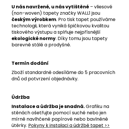
U nás navržené, u nás vytištěné
– vliesové
(non-woven) tapety značky WALL1 jsou
českým výrobkem
. Pro tisk tapet používáme
technologii, která vyniká špičkovou kvalitou
tiskového výstupu a splňuje nejpřísnější
ekologické normy
. Díky tomu jsou tapety
barevně stálé a prodyšné.
Termín dodání
Zboží standardně odesíláme do 5 pracovních
dnů od potvrzení objednávky.
Údržba
Instalace a údržba je snadná.
Grafiku na
stěnách ošetřujte pomocí suché nebo jen
mírně navlhčené papírové nebo bavlněné
útěrky.
Pokyny k instalaci a údržbě tapet >>