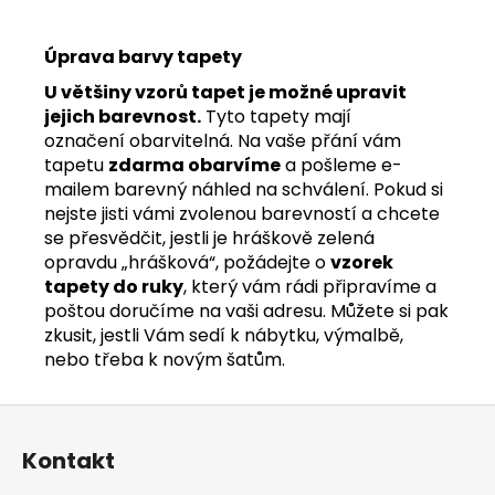
Úprava barvy tapety
U většiny vzorů tapet je možné upravit
jejich barevnost.
Tyto tapety mají
označení obarvitelná. Na vaše přání vám
tapetu
zdarma obarvíme
a pošleme e-
mailem barevný náhled na schválení. Pokud si
nejste jisti vámi zvolenou barevností a chcete
se přesvědčit, jestli je hráškově zelená
opravdu „hrášková“, požádejte o
vzorek
tapety do ruky
, který vám rádi připravíme a
poštou doručíme na vaši adresu. Můžete si pak
zkusit, jestli Vám sedí k nábytku, výmalbě,
nebo třeba k novým šatům.
Z
á
Kontakt
p