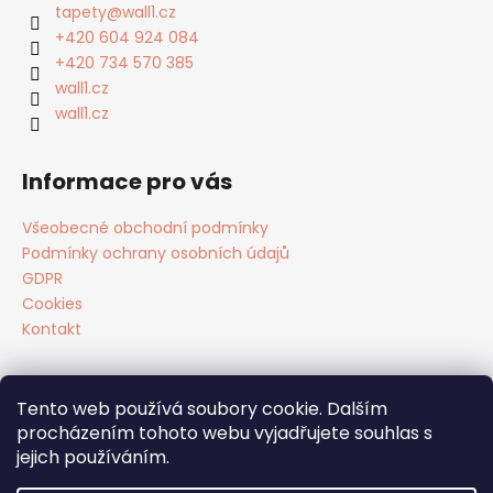
a
tapety
@
wall1.cz
t
+420 604 924 084
í
+420 734 570 385
wall1.cz
wall1.cz
Informace pro vás
Všeobecné obchodní podmínky
Podmínky ochrany osobních údajů
GDPR
Cookies
Kontakt
Tento web používá soubory cookie. Dalším
Facebook
procházením tohoto webu vyjadřujete souhlas s
jejich používáním.