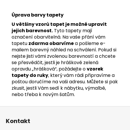
Úprava barvy tapety
U většiny vzorů tapet je možné upravit
jejich barevnost.
Tyto tapety mají
označení obarvitelná. Na vaše přání vám
tapetu
zdarma obarvíme
a pošleme e-
mailem barevný náhled na schválení. Pokud si
nejste jisti vámi zvolenou barevností a chcete
se přesvědčit, jestli je hráškově zelená
opravdu „hrášková“, požádejte o
vzorek
tapety do ruky
, který vám rádi připravíme a
poštou doručíme na vaši adresu. Můžete si pak
zkusit, jestli Vám sedí k nábytku, výmalbě,
nebo třeba k novým šatům.
Z
á
Kontakt
p