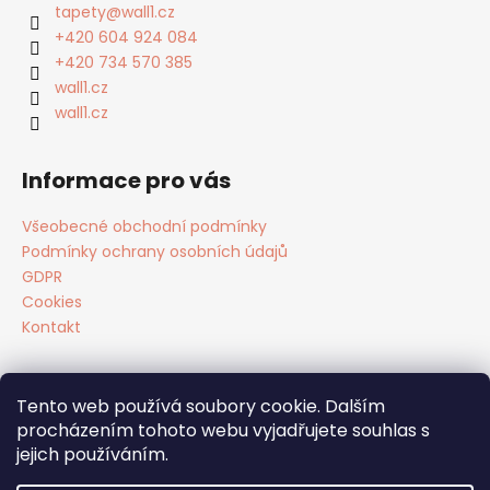
a
tapety
@
wall1.cz
t
+420 604 924 084
í
+420 734 570 385
wall1.cz
wall1.cz
Informace pro vás
Všeobecné obchodní podmínky
Podmínky ochrany osobních údajů
GDPR
Cookies
Kontakt
Tento web používá soubory cookie. Dalším
Facebook
procházením tohoto webu vyjadřujete souhlas s
jejich používáním.