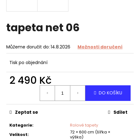
a
j
í
tapeta net 06
t
?
Můžeme doručit do:
14.8.2026
Možnosti doručení
Tisk po objednání
HLEDAT
2 490 Kč
Měrná
DO KOŠÍKU
cena:
D
o
Zeptat se
Sdílet
p
o
Kategorie
:
Rolové tapety
r
72 × 600 cm (šířka ×
u
Velikost
:
výška)