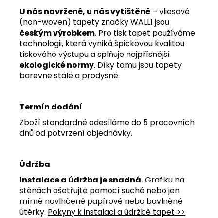
U nás navržené, u nás vytištěné
– vliesové
(non-woven) tapety značky WALL1 jsou
českým výrobkem
. Pro tisk tapet používáme
technologii, která vyniká špičkovou kvalitou
tiskového výstupu a splňuje nejpřísnější
ekologické normy
. Díky tomu jsou tapety
barevně stálé a prodyšné.
Termín dodání
Zboží standardně odesíláme do 5 pracovních
dnů od potvrzení objednávky.
Údržba
Instalace a údržba je snadná.
Grafiku na
stěnách ošetřujte pomocí suché nebo jen
mírně navlhčené papírové nebo bavlněné
útěrky.
Pokyny k instalaci a údržbě tapet >>