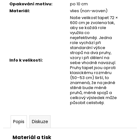
č
Opakování motivu
:
po 10 cm
u
Materiál
:
vlies (non-woven)
j
Naše velikost tapet 72 ×
e
600 cm je zvolena tak,
m
aby se každá role
využila co
e
nejefektivněji. Jedna
role vychází při
standardní výšce
stropů na dva pruhy,
DĚTSKÁ
vzory i při dělení na
TAPETA
Info k velikosti
:
sebe vhodně navazují.
VESMÍR
Pruhy tapet jsou oproti
klasickému rozměru
(50–53 cm) širší, to
znamená, že na jedné
stěně bude méně
pruhů, méně spojů a
celkový výsledek může
působit celistvěji.
Popis
Diskuze
Materiál a tisk