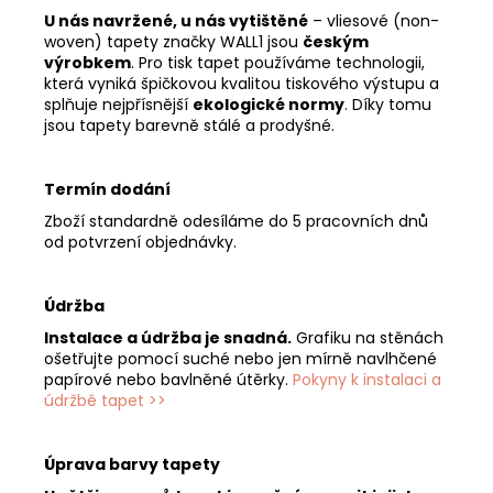
U nás navržené, u nás vytištěné
– vliesové (non-
woven) tapety značky WALL1 jsou
českým
výrobkem
. Pro tisk tapet používáme technologii,
která vyniká špičkovou kvalitou tiskového výstupu a
splňuje nejpřísnější
ekologické normy
. Díky tomu
jsou tapety barevně stálé a prodyšné.
Termín dodání
Zboží standardně odesíláme do 5 pracovních dnů
od potvrzení objednávky.
Údržba
Instalace a údržba je snadná.
Grafiku na stěnách
ošetřujte pomocí suché nebo jen mírně navlhčené
papírové nebo bavlněné útěrky.
Pokyny k instalaci a
údržbě tapet >>
Úprava barvy tapety