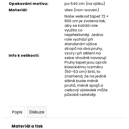
č
Opakování motivu
:
po 540 cm (na výšku)
u
Materiál
:
vlies (non-woven)
j
Naše velikost tapet 72 ×
e
600 cm je zvolena tak,
m
aby se každá role
využila co
e
nejefektivněji. Jedna
role vychází při
standardní výšce
stropů na dva pruhy,
TAPETA
vzory i při dělení na
AIFEL
Info k velikosti
:
sebe vhodně navazují.
02
Pruhy tapet jsou oproti
klasickému rozměru
(50–53 cm) širší, to
znamená, že na jedné
stěně bude méně
pruhů, méně spojů a
celkový výsledek může
působit celistvěji.
Popis
Diskuze
Materiál a tisk