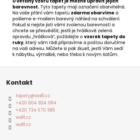
U většiny vzorů tapet je možné upravit jejich
barevnost.
Tyto tapety mají označení obarvitelná.
Na vaše přání vám tapetu
zdarma obarvíme
a
pošleme e-mailem barevný náhled na schválení.
Pokud si nejste jisti vámi zvolenou barevností a
chcete se přesvědčit, jestli je hráškově zelená
opravdu „hrášková“, požádejte o
vzorek tapety do
ruky
, který vám rádi připravíme a poštou doručíme
na vaši adresu. Můžete si pak zkusit, jestli Vám sedí
k nábytku, výmalbě, nebo třeba k novým šatům.
Z
á
Kontakt
p
a
tapety
@
wall1.cz
t
+420 604 924 084
í
+420 734 570 385
wall1.cz
wall1.cz