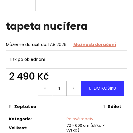
a
j
í
tapeta nucifera
t
?
Můžeme doručit do:
17.8.2026
Možnosti doručení
Tisk po objednání
HLEDAT
2 490 Kč
Měrná
DO KOŠÍKU
cena:
D
o
Zeptat se
Sdílet
p
o
Kategorie
:
Rolové tapety
r
72 × 600 cm (šířka ×
u
Velikost
:
výška)