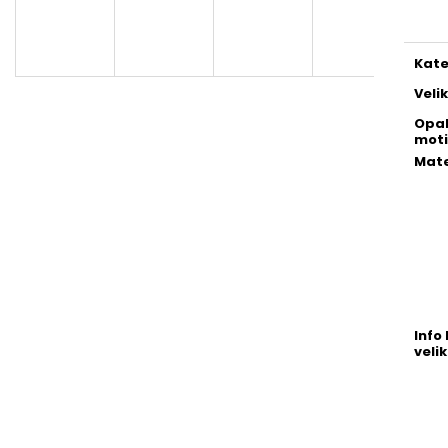
cena
Kate
Veli
Opa
moti
Mate
Info 
velik