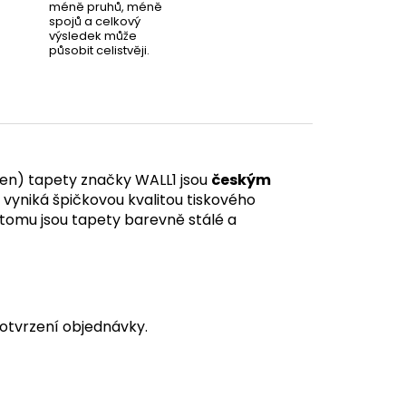
méně pruhů, méně
spojů a celkový
výsledek může
působit celistvěji.
en) tapety značky WALL1 jsou
českým
á vyniká špičkovou kvalitou tiskového
y tomu jsou tapety barevně stálé a
otvrzení objednávky.