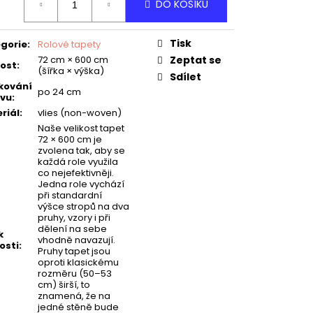
DO KOŠÍKU
:
Tisk
gorie
:
Rolové tapety
72 cm × 600 cm
Zeptat se
kost
:
(šířka × výška)
Sdílet
kování
po 24 cm
vu
:
riál
:
vlies (non-woven)
Naše velikost tapet
72 × 600 cm je
zvolena tak, aby se
každá role využila
co nejefektivněji.
Jedna role vychází
při standardní
výšce stropů na dva
pruhy, vzory i při
dělení na sebe
k
vhodně navazují.
osti
:
Pruhy tapet jsou
oproti klasickému
rozměru (50–53
cm) širší, to
znamená, že na
jedné stěně bude