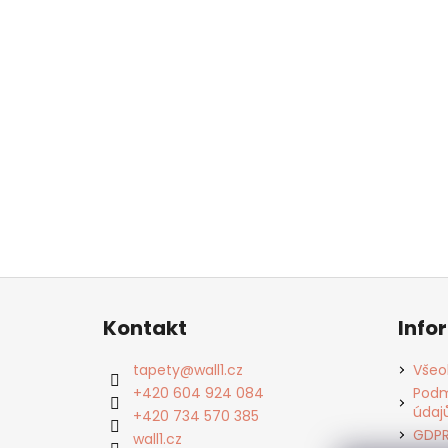
Z
á
Kontakt
Info
p
a
tapety
@
wall1.cz
Všeo
t
+420 604 924 084
Podm
údaj
í
+420 734 570 385
GDP
wall1.cz