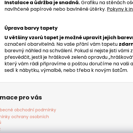
Instalace a údržba je snadná.
Grafiku na stěnách oš
navlhčené papírové nebo bavlněné útěrky.
Pokyny k in
Úprava barvy tapety
U většiny vzorů tapet je možné upravit jejich barev
označení obarvitelná. Na vaše přání vám tapetu
zdar
barevný náhled na schválení. Pokud si nejste jisti vámi
přesvědčit, jestli je hráškově zelená opravdu „hrášková
který vám rádi připravíme a poštou doručíme na vaši adr
sedí k nábytku, výmalbě, nebo třeba k novým šatům.
rmace pro vás
becné obchodní podmínky
ínky ochrany osobních
ů
R