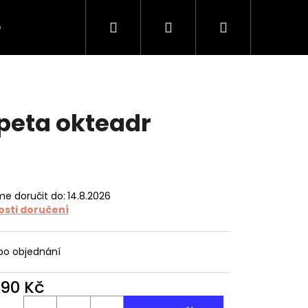
Hledat
Přihlášení
Nákupní
e
O tapetách
O nás
Kontakt
košík
peta okteadr
e doručit do:
14.8.2026
sti doručení
 po objednání
490 Kč
ná