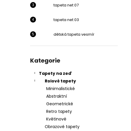
l
tapeta net 07
tapeta net 03
dětská tapeta vesmír
Přeskočit
kategorie
Kategorie
Tapety na zeď
Rolové tapety
Minimalistické
Abstraktní
Geometrické
Retro tapety
Květinové
Obrazové tapety