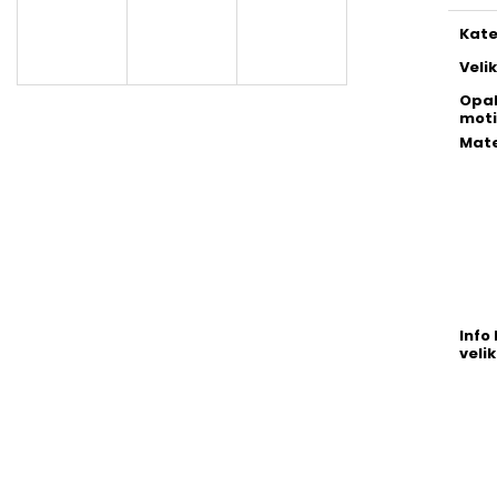
Kate
Veli
Opa
moti
Mate
Info 
velik