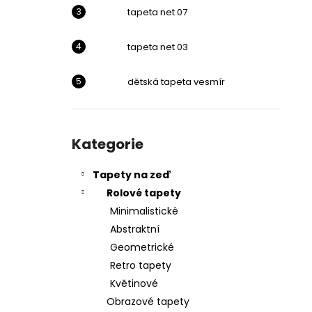
l
tapeta net 07
tapeta net 03
dětská tapeta vesmír
Přeskočit
kategorie
Kategorie
Tapety na zeď
Rolové tapety
Minimalistické
Abstraktní
Geometrické
Retro tapety
Květinové
Obrazové tapety