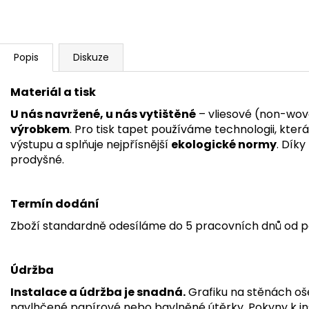
Popis
Diskuze
Materiál a tisk
U nás navržené, u nás vytištěné
– vliesové (non-wov
výrobkem
. Pro tisk tapet používáme technologii, kter
výstupu a splňuje nejpřísnější
ekologické normy
. Dík
prodyšné.
Termín dodání
Zboží standardně odesíláme do 5 pracovních dnů od p
Údržba
Instalace a údržba je snadná.
Grafiku na stěnách oš
navlhčené papírové nebo bavlněné útěrky.
Pokyny k in