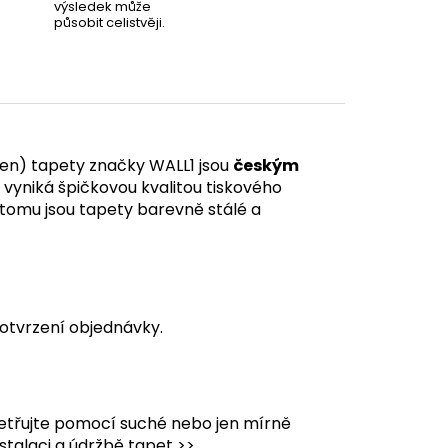
výsledek může
působit celistvěji.
en) tapety značky WALL1 jsou
českým
á vyniká špičkovou kvalitou tiskového
y tomu jsou tapety barevně stálé a
otvrzení objednávky.
etřujte pomocí suché nebo jen mírně
stalaci a údržbě tapet >>