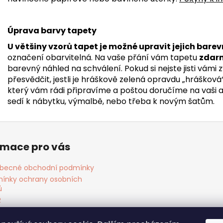
Úprava barvy tapety
U většiny vzorů tapet je možné upravit jejich barev
označení obarvitelná. Na vaše přání vám tapetu
zdar
barevný náhled na schválení. Pokud si nejste jisti vámi
přesvědčit, jestli je hráškově zelená opravdu „hrášková
který vám rádi připravíme a poštou doručíme na vaši adr
sedí k nábytku, výmalbě, nebo třeba k novým šatům.
rmace pro vás
becné obchodní podmínky
ínky ochrany osobních
ů
R
ies
akt