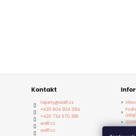
Z
á
Kontakt
Info
p
a
tapety
@
wall1.cz
Všeo
t
+420 604 924 084
Podm
údaj
í
+420 734 570 385
GDP
wall1.cz
Cook
wall1.cz
Kont