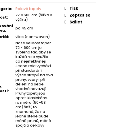
Tisk
gorie
:
Rolové tapety
72 × 600 cm (šířka ×
Zeptat se
kost
:
výška)
Sdílet
kování
po 45 cm
vu
:
riál
:
vlies (non-woven)
Naše velikost tapet
72 × 600 cm je
zvolena tak, aby se
každá role využila
co nejefektivněji.
Jedna role vychází
při standardní
výšce stropů na dva
pruhy, vzory i při
dělení na sebe
k
vhodně navazují.
osti
:
Pruhy tapet jsou
oproti klasickému
rozměru (50–53
cm) širší, to
znamená, že na
jedné stěně bude
méně pruhů, méně
spojů a celkový