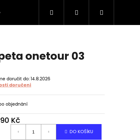
Hledat
Přihlášení
Nákupní
e
O tapetách
O nás
Kontakt
košík
peta onetour 03
e doručit do:
14.8.2026
sti doručení
 po objednání
490 Kč
ná
DO KOŠÍKU
: