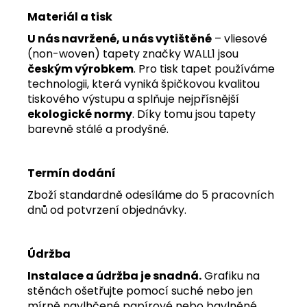
Materiál a tisk
U nás navržené, u nás vytištěné
– vliesové
(non-woven) tapety značky WALL1 jsou
českým výrobkem
. Pro tisk tapet používáme
technologii, která vyniká špičkovou kvalitou
tiskového výstupu a splňuje nejpřísnější
ekologické normy
. Díky tomu jsou tapety
barevně stálé a prodyšné.
Termín dodání
Zboží standardně odesíláme do 5 pracovních
dnů od potvrzení objednávky.
Údržba
Instalace a údržba je snadná.
Grafiku na
stěnách ošetřujte pomocí suché nebo jen
mírně navlhčené papírové nebo bavlněné