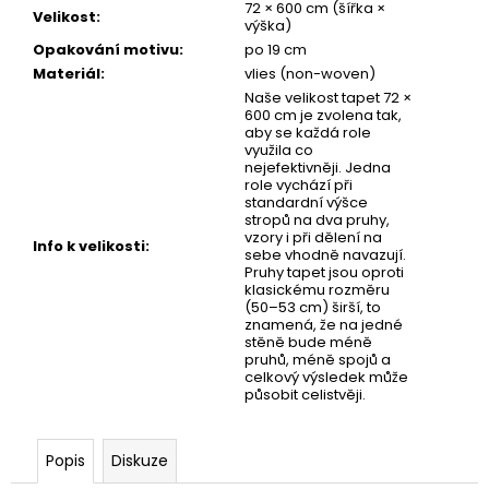
č
72 × 600 cm (šířka ×
Velikost
:
u
výška)
j
Opakování motivu
:
po 19 cm
e
Materiál
:
vlies (non-woven)
m
Naše velikost tapet 72 ×
600 cm je zvolena tak,
e
aby se každá role
využila co
nejefektivněji. Jedna
role vychází při
TAPETA
standardní výšce
TAM
stropů na dva pruhy,
vzory i při dělení na
Info k velikosti
:
sebe vhodně navazují.
Pruhy tapet jsou oproti
klasickému rozměru
(50–53 cm) širší, to
znamená, že na jedné
stěně bude méně
pruhů, méně spojů a
celkový výsledek může
působit celistvěji.
Popis
Diskuze