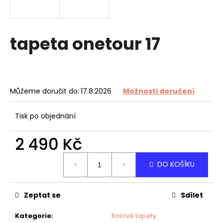
a
j
í
tapeta onetour 17
t
?
Můžeme doručit do:
17.8.2026
Možnosti doručení
HLEDAT
Tisk po objednání
2 490 Kč
Měrná
D
DO KOŠÍKU
cena:
o
p
o
Zeptat se
Sdílet
r
u
Kategorie
:
Rolové tapety