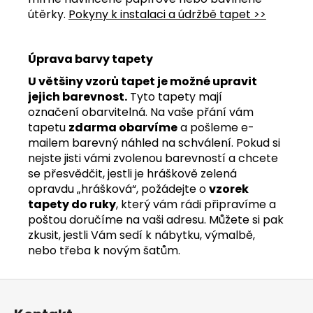
útěrky.
Pokyny k instalaci a údržbě tapet >>
Úprava barvy tapety
U většiny vzorů tapet je možné upravit
jejich barevnost.
Tyto tapety mají
označení obarvitelná. Na vaše přání vám
tapetu
zdarma obarvíme
a pošleme e-
mailem barevný náhled na schválení. Pokud si
nejste jisti vámi zvolenou barevností a chcete
se přesvědčit, jestli je hráškově zelená
opravdu „hrášková“, požádejte o
vzorek
tapety do ruky
, který vám rádi připravíme a
poštou doručíme na vaši adresu. Můžete si pak
zkusit, jestli Vám sedí k nábytku, výmalbě,
nebo třeba k novým šatům.
Z
á