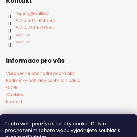
Kontakt
p
a
tapety
@
wall1.cz
t
+420 604 924 084
í
+420 734 570 385
wall1.cz
wall1.cz
Informace pro vás
Všeobecné obchodní podmínky
Podmínky ochrany osobních údajů
GDPR
Cookies
Kontakt
Tento web používá soubory cookie. Dalším
Facebook
procházením tohoto webu vyjadřujete souhlas s