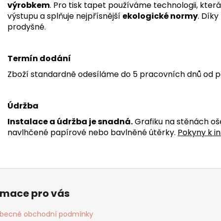
výrobkem
. Pro tisk tapet používáme technologii, kter
výstupu a splňuje nejpřísnější
ekologické normy
. Dík
prodyšné.
Termín dodání
Zboží standardně odesíláme do 5 pracovních dnů od p
Údržba
Instalace a údržba je snadná.
Grafiku na stěnách oš
navlhčené papírové nebo bavlněné útěrky.
Pokyny k in
rmace pro vás
becné obchodní podmínky