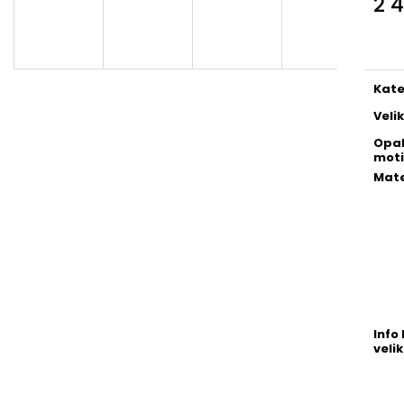
2 
Měr
cena
Kate
Veli
Opa
moti
Mate
Info 
velik