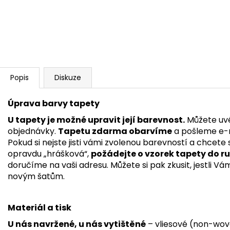
Popis
Diskuze
Úprava barvy tapety
U tapety je možné upravit její barevnost.
Můžete uvé
objednávky.
Tapetu zdarma obarvíme
a pošleme e-m
Pokud si nejste jisti vámi zvolenou barevností a chcete s
opravdu „hrášková“,
požádejte o vzorek tapety
do r
doručíme na vaši adresu. Můžete si pak zkusit, jestli V
novým šatům.
Materiál a tisk
U nás navržené, u nás vytištěné
– vliesové (non-wov