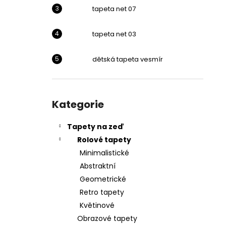
l
tapeta net 07
tapeta net 03
dětská tapeta vesmír
Přeskočit
kategorie
Kategorie
Tapety na zeď
Rolové tapety
Minimalistické
Abstraktní
Geometrické
Retro tapety
Květinové
Obrazové tapety