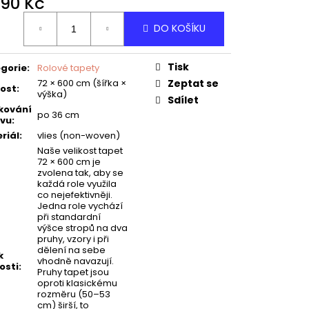
490 Kč
ná
DO KOŠÍKU
:
Tisk
gorie
:
Rolové tapety
72 × 600 cm (šířka ×
Zeptat se
kost
:
výška)
Sdílet
kování
po 36 cm
vu
:
riál
:
vlies (non-woven)
Naše velikost tapet
72 × 600 cm je
zvolena tak, aby se
každá role využila
co nejefektivněji.
Jedna role vychází
při standardní
výšce stropů na dva
pruhy, vzory i při
dělení na sebe
k
vhodně navazují.
osti
:
Pruhy tapet jsou
oproti klasickému
rozměru (50–53
cm) širší, to