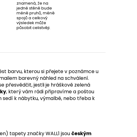
znamená, že na
jedné stěně bude
méně pruhů, méně
spojů a celkový
výsledek může
působit celistvěji.
st barvu, kterou si přejete v poznámce u
ailem barevný náhled na schválení.
e přesvědčit, jestli je hráškově zelená
uky
, který vám rádi připravíme a poštou
ám sedí k nábytku, výmalbě, nebo třeba k
en) tapety značky WALL1 jsou
českým