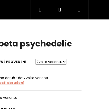
Hledat
Přihlášení
Nákupní
e
O tapetách
O nás
Kontakt
košík
peta psychedelic
VNÉ PROVEDENÍ
e doručit do:
Zvolte variantu
sti doručení
te variantu