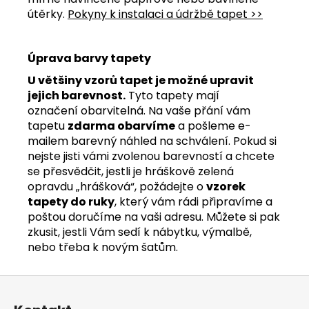
útěrky.
Pokyny k instalaci a údržbě tapet >>
Úprava barvy tapety
U většiny vzorů tapet je možné upravit
jejich barevnost.
Tyto tapety mají
označení obarvitelná. Na vaše přání vám
tapetu
zdarma obarvíme
a pošleme e-
mailem barevný náhled na schválení. Pokud si
nejste jisti vámi zvolenou barevností a chcete
se přesvědčit, jestli je hráškově zelená
opravdu „hrášková“, požádejte o
vzorek
tapety do ruky
, který vám rádi připravíme a
poštou doručíme na vaši adresu. Můžete si pak
zkusit, jestli Vám sedí k nábytku, výmalbě,
nebo třeba k novým šatům.
Z
á