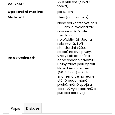
č
72 × 600 cm (šířka ×
Velikost
:
u
výška)
j
Opakování motivu
:
po 57 cm
e
Materiál
:
vlies (non-woven)
m
Naše velikost tapet 72 ×
600 cm je zvolena tak,
e
aby se každá role
využila co
nejefektivněji. Jedna
role vychází při
TAPETA
standardní výšce
AIFEL
stropů na dva pruhy,
02
vzory i při dělení na
Info k velikosti
:
sebe vhodně navazují.
Pruhy tapet jsou oproti
klasickému rozměru
(50–53 cm) širší, to
znamená, že na jedné
stěně bude méně
pruhů, méně spojů a
celkový výsledek může
působit celistvěji.
Popis
Diskuze