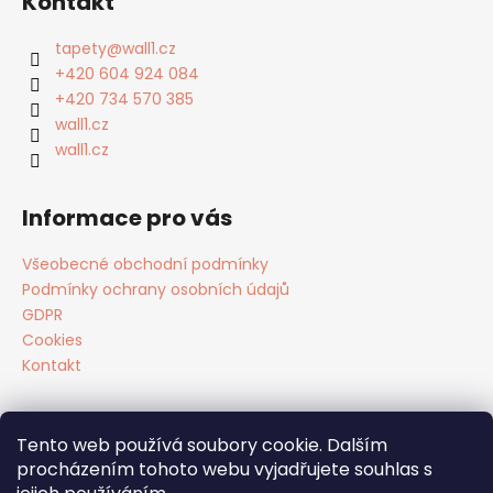
Kontakt
p
a
tapety
@
wall1.cz
t
+420 604 924 084
í
+420 734 570 385
wall1.cz
wall1.cz
Informace pro vás
Všeobecné obchodní podmínky
Podmínky ochrany osobních údajů
GDPR
Cookies
Kontakt
Tento web používá soubory cookie. Dalším
Facebook
procházením tohoto webu vyjadřujete souhlas s