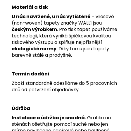
Materiál a tisk
U nás navržené, u nás vytištěné
– vliesové
(non-woven) tapety značky WALL1 jsou
českým výrobkem
. Pro tisk tapet používáme
technologii, která vyniká špičkovou kvalitou
tiskového výstupu a splňuje nejpřísnější
ekologické normy
. Díky tomu jsou tapety
barevně stálé a prodyšné.
Termín dodání
Zboží standardně odesíláme do 5 pracovních
dnů od potvrzení objednávky.
Údržba
Instalace a údržba je snadná.
Grafiku na
stěnách ošetřujte pomocí suché nebo jen
mírně navlhčené papírové nebo bavlněné