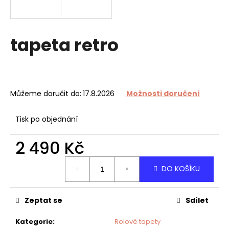
a
j
í
tapeta retro
t
?
Můžeme doručit do:
17.8.2026
Možnosti doručení
HLEDAT
Tisk po objednání
2 490 Kč
Měrná
D
DO KOŠÍKU
cena:
o
p
o
Zeptat se
Sdílet
r
u
Kategorie
:
Rolové tapety