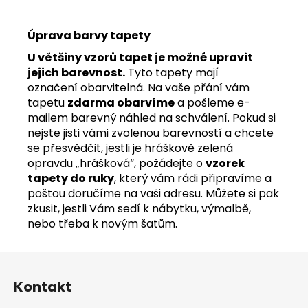
Úprava barvy tapety
U většiny vzorů tapet je možné upravit
jejich barevnost.
Tyto tapety mají
označení obarvitelná. Na vaše přání vám
tapetu
zdarma obarvíme
a pošleme e-
mailem barevný náhled na schválení. Pokud si
nejste jisti vámi zvolenou barevností a chcete
se přesvědčit, jestli je hráškově zelená
opravdu „hrášková“, požádejte o
vzorek
tapety do ruky
, který vám rádi připravíme a
poštou doručíme na vaši adresu. Můžete si pak
zkusit, jestli Vám sedí k nábytku, výmalbě,
nebo třeba k novým šatům.
Z
á
Kontakt
p