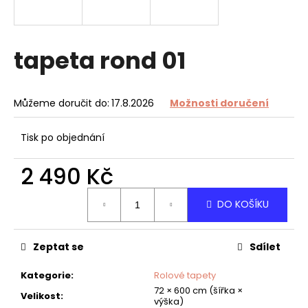
a
j
í
tapeta rond 01
t
?
Můžeme doručit do:
17.8.2026
Možnosti doručení
Tisk po objednání
HLEDAT
2 490 Kč
Měrná
DO KOŠÍKU
cena:
D
o
Zeptat se
Sdílet
p
o
Kategorie
:
Rolové tapety
r
72 × 600 cm (šířka ×
u
Velikost
:
výška)