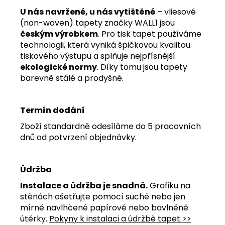
U nás navržené, u nás vytištěné
– vliesové
(non-woven) tapety značky WALL1 jsou
českým výrobkem
. Pro tisk tapet používáme
technologii, která vyniká špičkovou kvalitou
tiskového výstupu a splňuje nejpřísnější
ekologické normy
. Díky tomu jsou tapety
barevně stálé a prodyšné.
Termín dodání
Zboží standardně odesíláme do 5 pracovních
dnů od potvrzení objednávky.
Údržba
Instalace a údržba je snadná.
Grafiku na
stěnách ošetřujte pomocí suché nebo jen
mírně navlhčené papírové nebo bavlněné
útěrky.
Pokyny k instalaci a údržbě tapet >>