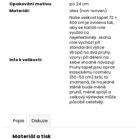
č
Opakování motivu
:
po 24 cm
u
Materiál
:
vlies (non-woven)
j
Naše velikost tapet 72 ×
e
600 cm je zvolena tak,
m
aby se každá role
využila co
e
nejefektivněji. Jedna
role vychází při
standardní výšce
stropů na dva pruhy,
TAPETA
vzory i při dělení na
AIFEL
Info k velikosti
:
sebe vhodně navazují.
02
Pruhy tapet jsou oproti
klasickému rozměru
(50–53 cm) širší, to
znamená, že na jedné
stěně bude méně
pruhů, méně spojů a
celkový výsledek může
působit celistvěji.
Popis
Diskuze
Materiál a tisk