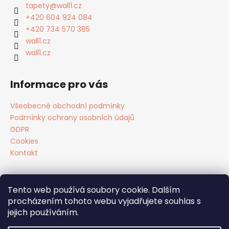
a
tapety
@
wall1.cz
t
+420 604 924 084
í
+420 734 570 385
wall1.cz
wall1.cz
Informace pro vás
Všeobecné obchodní podmínky
Podmínky ochrany osobních údajů
GDPR
Cookies
Kontakt
Tento web používá soubory cookie. Dalším
Facebook
procházením tohoto webu vyjadřujete souhlas s
jejich používáním.