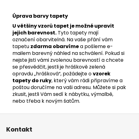
Úprava barvy tapety
U většiny vzorů tapet je možné upravit
jejich barevnost.
Tyto tapety mají
označení obarvitelná. Na vaše přání vám
tapetu
zdarma obarvíme
a pošleme e-
mailem barevný náhled na schválení. Pokud si
nejste jisti vámi zvolenou barevností a chcete
se přesvědčit, jestli je hráškově zelená
opravdu „hrášková“, požádejte o
vzorek
tapety do ruky
, který vám rádi připravíme a
poštou doručíme na vaši adresu. Můžete si pak
zkusit, jestli Vám sedí k nábytku, výmalbě,
nebo třeba k novým šatům.
Z
á
Kontakt
p