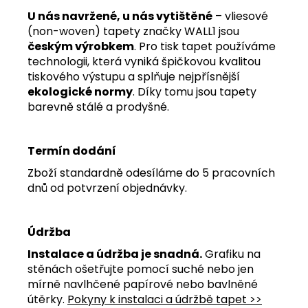
U nás navržené, u nás vytištěné
– vliesové
(non-woven) tapety značky WALL1 jsou
českým výrobkem
. Pro tisk tapet používáme
technologii, která vyniká špičkovou kvalitou
tiskového výstupu a splňuje nejpřísnější
ekologické normy
. Díky tomu jsou tapety
barevně stálé a prodyšné.
Termín dodání
Zboží standardně odesíláme do 5 pracovních
dnů od potvrzení objednávky.
Údržba
Instalace a údržba je snadná.
Grafiku na
stěnách ošetřujte pomocí suché nebo jen
mírně navlhčené papírové nebo bavlněné
útěrky.
Pokyny k instalaci a údržbě tapet >>