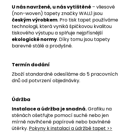
U nás navržené, u nás vytištěné
– vliesové
(non-woven) tapety značky WALL1 jsou
českým výrobkem
. Pro tisk tapet používáme
technologii, která vyniká špičkovou kvalitou
tiskového výstupu a splňuje nejpřísnější
ekologické normy
. Díky tomu jsou tapety
barevně stálé a prodyšné.
Termín dodání
Zboží standardně odesíláme do 5 pracovních
dnů od potvrzení objednávky.
Údržba
Instalace a údržba je snadná.
Grafiku na
stěnách ošetřujte pomocí suché nebo jen
mírně navlhčené papírové nebo bavlněné
útěrky.
Pokyny k instalaci a údržbě tapet >>