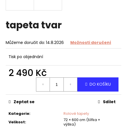
a
j
í
tapeta tvar
t
?
Můžeme doručit do:
14.8.2026
Možnosti doručení
Tisk po objednání
HLEDAT
2 490 Kč
Měrná
DO KOŠÍKU
cena:
D
o
Zeptat se
Sdílet
p
o
Kategorie
:
Rolové tapety
r
72 × 600 cm (šířka ×
u
Velikost
:
výška)