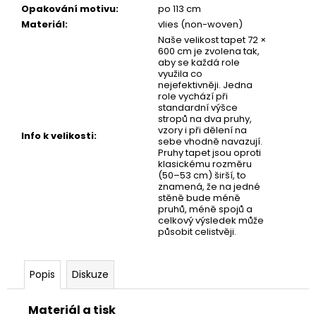
č
Opakování motivu
:
po 113 cm
u
Materiál
:
vlies (non-woven)
j
Naše velikost tapet 72 ×
e
600 cm je zvolena tak,
m
aby se každá role
využila co
e
nejefektivněji. Jedna
role vychází při
standardní výšce
stropů na dva pruhy,
TAPETA
vzory i při dělení na
NET
Info k velikosti
:
sebe vhodně navazují.
03
Pruhy tapet jsou oproti
klasickému rozměru
(50–53 cm) širší, to
znamená, že na jedné
stěně bude méně
pruhů, méně spojů a
celkový výsledek může
působit celistvěji.
Popis
Diskuze
Materiál a tisk