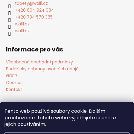
a
tapety
@
wall1.cz
t
+420 604 924 084
í
+420 734 570 385
wall1.cz
wall1.cz
Informace pro vás
Všeobecné obchodní podmínky
Podmínky ochrany osobních údajů
GDPR
Cookies
Kontakt
Tento web používá soubory cookie. Dalším
Facebook
procházením tohoto webu vyjadřujete souhlas s
jejich používáním.