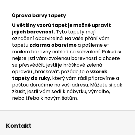
Úprava barvy tapety
U většiny vzorů tapet je možné upravit
jejich barevnost.
Tyto tapety mají
označení obarvitelná. Na vaše přání vám
tapetu
zdarma obarvíme
a pošleme e-
mailem barevný náhled na schválení. Pokud si
nejste jisti vámi zvolenou barevností a chcete
se přesvědčit, jestli je hráškově zelená
opravdu „hrášková“, požádejte o
vzorek
tapety do ruky
, který vám rádi připravíme a
poštou doručíme na vaši adresu. Můžete si pak
zkusit, jestli Vám sedí k nábytku, výmalbě,
nebo třeba k novým šatům.
Z
á
Kontakt
p