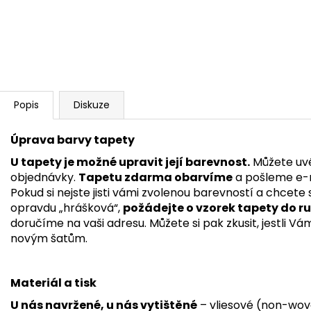
Popis
Diskuze
Úprava barvy tapety
U tapety je možné upravit její barevnost.
Můžete uvé
objednávky.
Tapetu zdarma obarvíme
a pošleme e-m
Pokud si nejste jisti vámi zvolenou barevností a chcete s
opravdu „hrášková“,
požádejte o vzorek tapety
do r
doručíme na vaši adresu. Můžete si pak zkusit, jestli V
novým šatům.
Materiál a tisk
U nás navržené, u nás vytištěné
– vliesové (non-wov