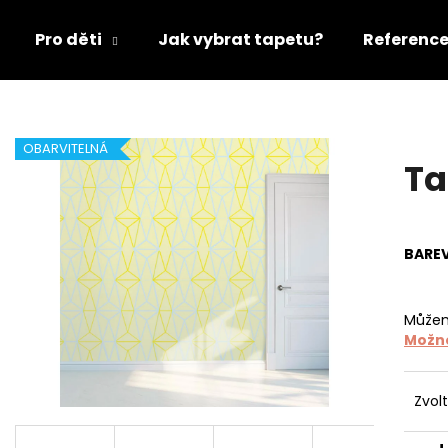
Pro děti
Jak vybrat tapetu?
Referenc
Co potřebujete najít?
OBARVITELNÁ
Ta
HLEDAT
BARE
Doporučujeme
Můžem
Možno
Zvol
TAPETA TAM
TAPETA NET 07