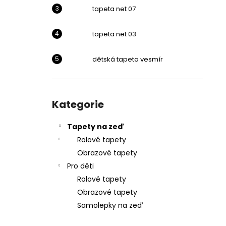
l
tapeta net 07
tapeta net 03
dětská tapeta vesmír
Přeskočit
kategorie
Kategorie
Tapety na zeď
Rolové tapety
Obrazové tapety
Pro děti
Rolové tapety
Obrazové tapety
Samolepky na zeď