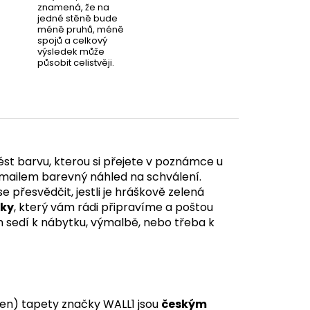
znamená, že na
jedné stěně bude
méně pruhů, méně
spojů a celkový
výsledek může
působit celistvěji.
st barvu, kterou si přejete v poznámce u
ailem barevný náhled na schválení.
e přesvědčit, jestli je hráškově zelená
uky
, který vám rádi připravíme a poštou
ám sedí k nábytku, výmalbě, nebo třeba k
en) tapety značky WALL1 jsou
českým