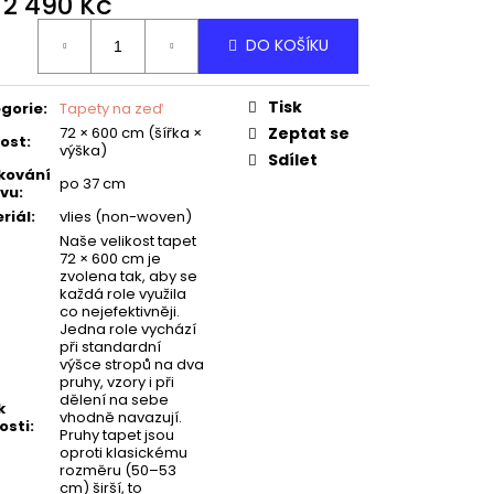
d
2 490 Kč
ná
DO KOŠÍKU
:
Tisk
gorie
:
Tapety na zeď
72 × 600 cm (šířka ×
Zeptat se
kost
:
výška)
Sdílet
kování
po 37 cm
vu
:
riál
:
vlies (non-woven)
Naše velikost tapet
72 × 600 cm je
zvolena tak, aby se
každá role využila
co nejefektivněji.
Jedna role vychází
při standardní
výšce stropů na dva
pruhy, vzory i při
dělení na sebe
k
vhodně navazují.
osti
:
Pruhy tapet jsou
oproti klasickému
rozměru (50–53
cm) širší, to