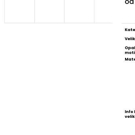
o
Měr
cena
Kate
Veli
Opa
moti
Mate
Info 
velik