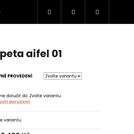
Hledat
Přihlášení
Nákupní
e
O tapetách
O nás
Kontakt
košík
peta aifel 01
VNÉ PROVEDENÍ
e doručit do:
Zvolte variantu
sti doručení
te variantu