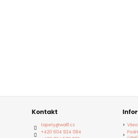
Z
á
Kontakt
Info
p
a
tapety
@
wall1.cz
Všeo
t
+420 604 924 084
Podm
údaj