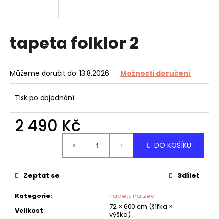
a
j
í
tapeta folklor 2
t
?
Můžeme doručit do:
13.8.2026
Možnosti doručení
Tisk po objednání
HLEDAT
2 490 Kč
Měrná
DO KOŠÍKU
cena:
D
o
Zeptat se
Sdílet
p
o
Kategorie
:
Tapety na zeď
r
72 × 600 cm (šířka ×
u
Velikost
:
výška)