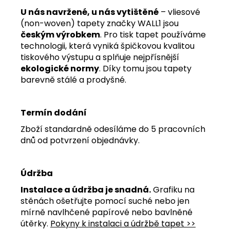
U nás navržené, u nás vytištěné
– vliesové
(non-woven) tapety značky WALL1 jsou
českým výrobkem
. Pro tisk tapet používáme
technologii, která vyniká špičkovou kvalitou
tiskového výstupu a splňuje nejpřísnější
ekologické normy
. Díky tomu jsou tapety
barevně stálé a prodyšné.
Termín dodání
Zboží standardně odesíláme do 5 pracovních
dnů od potvrzení objednávky.
Údržba
Instalace a údržba je snadná.
Grafiku na
stěnách ošetřujte pomocí suché nebo jen
mírně navlhčené papírové nebo bavlněné
útěrky.
Pokyny k instalaci a údržbě tapet >>