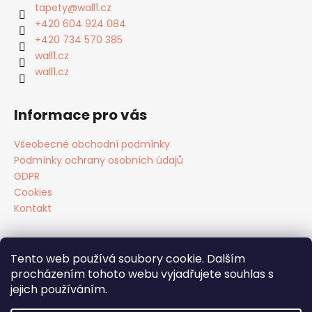
a
tapety
@
wall1.cz
t
+420 604 924 084
í
+420 734 570 385
wall1.cz
wall1.cz
Informace pro vás
Všeobecné obchodní podmínky
Podmínky ochrany osobních údajů
GDPR
Cookies
Kontakt
Tento web používá soubory cookie. Dalším
Facebook
procházením tohoto webu vyjadřujete souhlas s
jejich používáním.