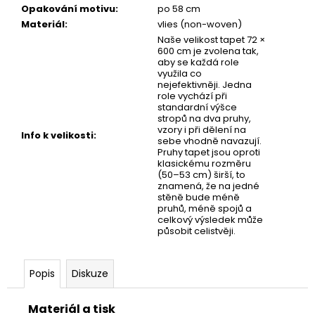
č
Opakování motivu
:
po 58 cm
u
Materiál
:
vlies (non-woven)
j
Naše velikost tapet 72 ×
e
600 cm je zvolena tak,
m
aby se každá role
využila co
e
nejefektivněji. Jedna
role vychází při
standardní výšce
stropů na dva pruhy,
TAPETA
vzory i při dělení na
TAM
Info k velikosti
:
sebe vhodně navazují.
Pruhy tapet jsou oproti
klasickému rozměru
(50–53 cm) širší, to
znamená, že na jedné
stěně bude méně
pruhů, méně spojů a
celkový výsledek může
působit celistvěji.
Popis
Diskuze
Materiál a tisk