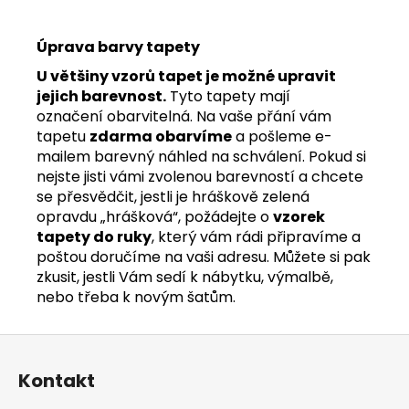
Úprava barvy tapety
U většiny vzorů tapet je možné upravit
jejich barevnost.
Tyto tapety mají
označení obarvitelná. Na vaše přání vám
tapetu
zdarma obarvíme
a pošleme e-
mailem barevný náhled na schválení. Pokud si
nejste jisti vámi zvolenou barevností a chcete
se přesvědčit, jestli je hráškově zelená
opravdu „hrášková“, požádejte o
vzorek
tapety do ruky
, který vám rádi připravíme a
poštou doručíme na vaši adresu. Můžete si pak
zkusit, jestli Vám sedí k nábytku, výmalbě,
nebo třeba k novým šatům.
Z
á
Kontakt
p