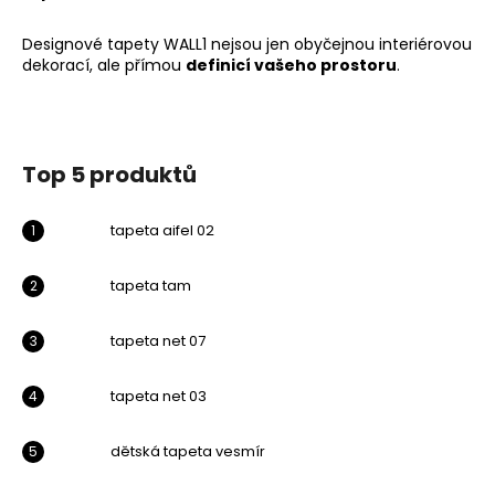
Designové tapety WALL1
nejsou jen obyčejnou interiérovou
dekorací, ale přímou
definicí vašeho prostoru
.
Top 5 produktů
tapeta aifel 02
tapeta tam
tapeta net 07
tapeta net 03
dětská tapeta vesmír