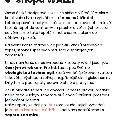
Jsme české designové studio se sídlem v Brně. V malém
kreativním týmu vytváříme už
více než třináct
let
designové tapety na stěnu, a to obrazové nebo rolové.
Kromě tapet do soukromých prostor a veřejných prostor
se věnujeme také tapetám nebo samolepkám do
dětských pokojů.
Na svém kontě máme více jak
500 vzorů
vliesových
tapet, stovky úspěšných realizací a spokojených
zákazníků.
U nás navržené, u nás vyrobené – tapety WALL1 jsou ryze
českým výrobkem
. Pro tisk tapet používáme
ekologickou technologii
, která vyniká špičkovou kvalitou
tiskového výstupu a splňuje nejpřísnější ekologické normy.
Díky tomu jsou tapety barevně stálé a prodyšné.
Ať už hledáte tapetu do obyváku, chcete hravou předsíň
nebo retro kuchyň, tapety WALL1 dodají vašemu prostoru
jedinečnou identitu.
Naše tapety se dají použít skoro všude. Jejich výhodou
je
snadná instalace a údržba
. Rádi Vám pomůžeme i s
tapetou na míru
.