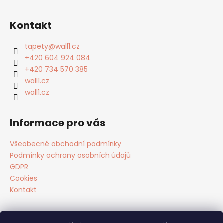
Z
á
Kontakt
p
a
tapety
@
wall1.cz
t
+420 604 924 084
í
+420 734 570 385
wall1.cz
wall1.cz
Informace pro vás
Všeobecné obchodní podmínky
Podmínky ochrany osobních údajů
GDPR
Cookies
Kontakt