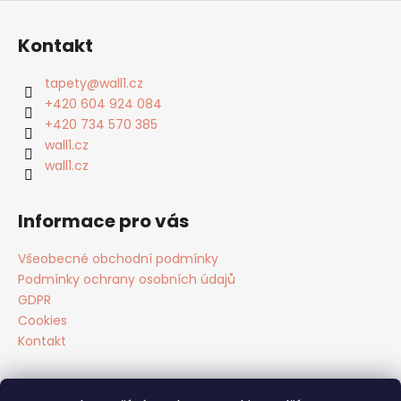
Z
á
Kontakt
p
a
tapety
@
wall1.cz
t
+420 604 924 084
í
+420 734 570 385
wall1.cz
wall1.cz
Informace pro vás
Všeobecné obchodní podmínky
Podmínky ochrany osobních údajů
GDPR
Cookies
Kontakt