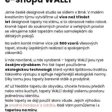
Jsme české designové studio se sídlem v Brně. V malém
kreativním týmu vytváříme už
více než třináct
let
designové tapety na stěnu, a to obrazové nebo rolové.
Kromě tapet do soukromých prostor a veřejných prostor
se věnujeme také tapetám nebo samolepkám do
dětských pokojů.
Na svém kontě máme více jak
500 vzorů
vliesových
tapet, stovky úspěšných realizací a spokojených
zákazníků.
U nás navržené, u nás vyrobené – tapety WALL1 jsou ryze
českým výrobkem
. Pro tisk tapet používáme
ekologickou technologii
, která vyniká špičkovou kvalitou
tiskového výstupu a splňuje nejpřísnější ekologické normy.
Díky tomu jsou tapety barevně stálé a prodyšné.
Ať už hledáte tapetu do obyváku, chcete hravou předsíň
nebo retro kuchyň, tapety WALL1 dodají vašemu prostoru
jedinečnou identitu.
Naše tapety se dají použít skoro všude. Jejich výhodou
je
snadná instalace a údržba
. Rádi Vám pomůžeme i s
tapetou na míru
.