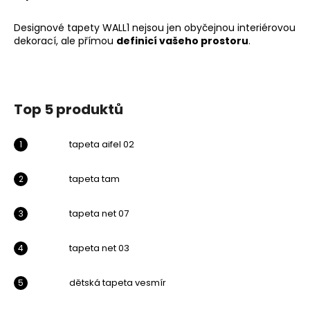
Designové tapety WALL1
nejsou jen obyčejnou interiérovou
dekorací, ale přímou
definicí vašeho prostoru
.
Top 5 produktů
tapeta aifel 02
tapeta tam
tapeta net 07
tapeta net 03
dětská tapeta vesmír