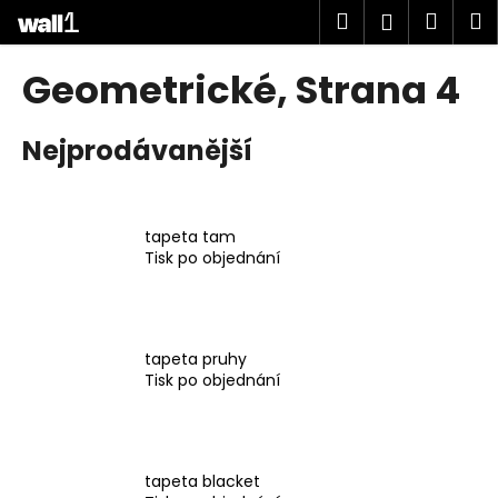
K
Přejít
Hledat
Náku
M
Přihlášen
na
o
obsah
Zpět
Zpět
košík
š
Geometrické
, Strana 4
í
C
k
Nejprodávanější
o
p
o
t
tapeta tam
Tisk po objednání
ř
e
b
u
tapeta pruhy
j
Tisk po objednání
e
t
e
tapeta blacket
n