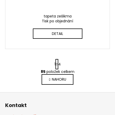
tapeta zešikma
Tisk po objednání
DETAIL
S
1
4
t
r
85
položek celkem
O
á
v
NAHORU
n
l
k
o
á
Z
v
d
á
á
a
Kontakt
n
p
c
í
í